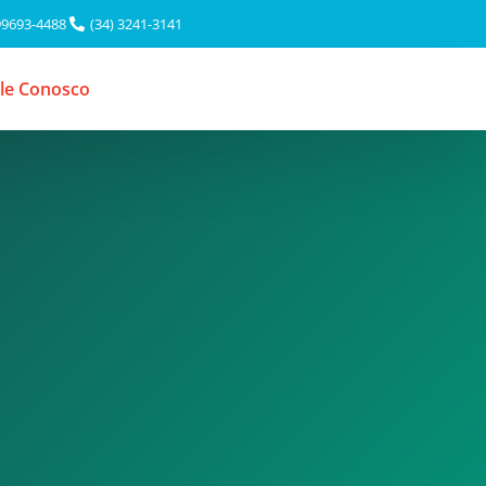
99693-4488
(34) 3241-3141
le Conosco