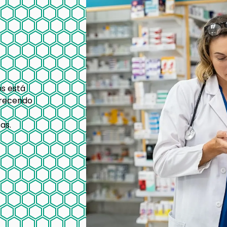
s está
arecendo
as.