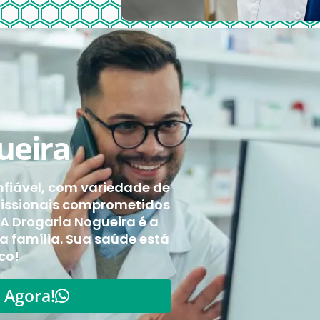
ueira
fiável, com variedade de
fissionais comprometidos
 A Drogaria Nogueira é a
ua família. Sua saúde está
co!
 Agora!