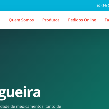
(34) 
e
Quem Somos
Produtos
Pedidos Online
Fa
gueira
edade de medicamentos, tanto de