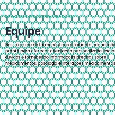
DROGARIA NOGUEIRA ARAGUARI
Equipe
Nossa equipe de farmacêuticos altamente capacitado
pronta para oferecer orientação personalizada, escl
dúvidas e fornecendo informações precisas sobre
medicamentos, posologia e interações medicamentos