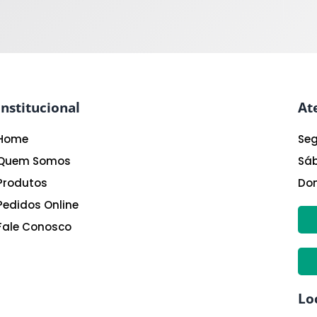
Institucional
At
Home
Seg
Quem Somos
Sáb
Produtos
Do
Pedidos Online
Fale Conosco
Lo